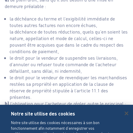
demeure préalable :
la déchéance du terme et l’exigibilité immédiate de
toutes autres factures non encore échues,
la déchéance de toutes réductions, quels qu’en soient les
nature, appellation et mode de calcul, celles-ci ne
pouvant être acquises que dans le cadre du respect des
conditions de paiement,
le droit pour le vendeur de suspendre ses livraisons,
d’annuler ou refuser toute commande de l’acheteur
défaillant, sans délai, ni indemnité,
le droit pour le vendeur de revendiquer les marchandises
restées sa propriété en application de la clause de
réserve de propriété stipulée à l’article 11.1 des
présentes.
b)
l’obligation pour l’acheteur de régler, outre le principal :
Notre site utilise des cookies
un intérêt de retard calculé en appliquant, à compter de
la date d’échéance non respectée, sur l’intégralité des
Notre site utilise des cookies nécessaires à son bon
fonctionnement afin notamment d’enregistrer vos
sommes dues et devenues exigibles, un taux égal au taux