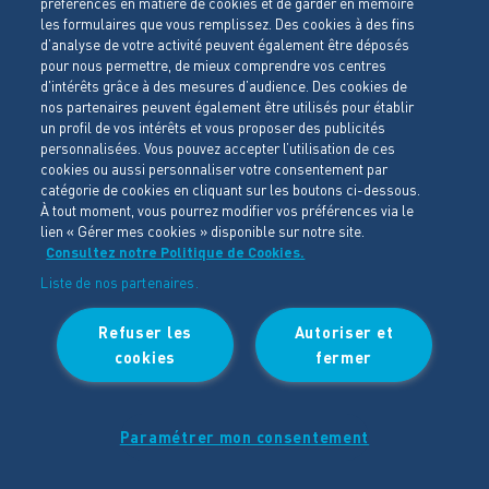
préférences en matière de cookies et de garder en mémoire
d’intérêt appliqué par la Banque centrale européenne à
les formulaires que vous remplissez. Des cookies à des fins
son opération de refinancement la plus récente (du 1er
d’analyse de votre activité peuvent également être déposés
janvier ou du 1er juillet de l’année concernée) connue à la
pour nous permettre, de mieux comprendre vos centres
date d’échéance non respectée, majoré de 10 points de
d'intérêts grâce à des mesures d’audience. Des cookies de
pourcentage,
nos partenaires peuvent également être utilisés pour établir
une indemnité forfaitaire de 40€ pour frais de
un profil de vos intérêts et vous proposer des publicités
personnalisées. Vous pouvez accepter l’utilisation de ces
recouvrement et, sur présentation de justificatifs, une
cookies ou aussi personnaliser votre consentement par
indemnité
catégorie de cookies en cliquant sur les boutons ci-dessous.
complémentaire correspondant aux frais de
À tout moment, vous pourrez modifier vos préférences via le
recouvrement exposés au-delà de ce montant forfaitaire
lien « Gérer mes cookies » disponible sur notre site.
(article L.441-6 du Code de commerce français),
Consultez notre Politique de Cookies.
à titre de clause pénale, une indemnité forfaitaire égale à
Liste de nos partenaires.
15 % de l’intégralité des sommes dues et/ou
rendues exigibles par l’effet de la déchéance du terme.
Refuser les
Autoriser et
Ces différentes sommes seront, soit déduites des sommes
cookies
fermer
éventuellement dues à l’acheteur, soit facturées.
10.3. Crédit
Paramétrer mon consentement
Tout délai de paiement constitue un crédit que le
vendeur se réserve le droit d’accorder ou non à ses