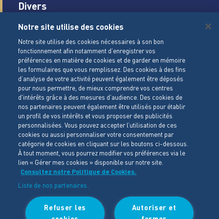
Divers
Carrières
Notre site utilise des cookies
Mentions légales
Notre site utilise des cookies nécessaires à son bon
fonctionnement afin notamment d’enregistrer vos
Conditions Générales de Vente
préférences en matière de cookies et de garder en mémoire
les formulaires que vous remplissez. Des cookies à des fins
Politique de gestion des cookies
d’analyse de votre activité peuvent également être déposés
pour nous permettre, de mieux comprendre vos centres
Politique de données personnelles
d'intérêts grâce à des mesures d’audience. Des cookies de
Paramètrage des cookies
nos partenaires peuvent également être utilisés pour établir
un profil de vos intérêts et vous proposer des publicités
Accessibilité
personnalisées. Vous pouvez accepter l’utilisation de ces
cookies ou aussi personnaliser votre consentement par
catégorie de cookies en cliquant sur les boutons ci-dessous.
LACTALIS Ingredients
À tout moment, vous pourrez modifier vos préférences via le
15 rue de l’étang
lien « Gérer mes cookies » disponible sur notre site.
Consultez notre Politique de Cookies.
ZA Les Placis - CS30016
Liste de nos partenaires.
35230 BOURGBARRE CEDEX
Refuser les
Autoriser et
Tél : +33 (0)2 99 26 63 33
cookies
fermer