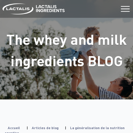
Aller
au
contenu
The whey and milk
ingredients
BLOG
Accueil
|
Articles de blog
|
La généralisation de la nutrition
sportive