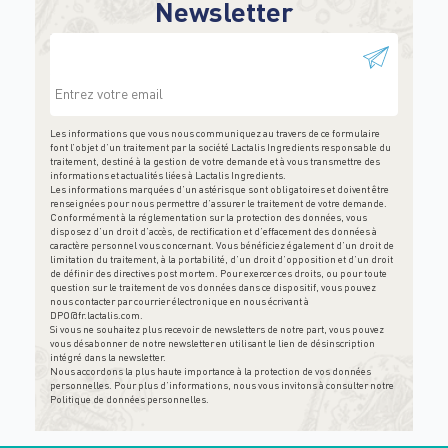
Newsletter
This field is for validation purposes and should be
left unchanged.
Les informations que vous nous communiquez au travers de ce formulaire
font l’objet d’un traitement par la société Lactalis Ingredients responsable du
traitement, destiné à la gestion de votre demande et à vous transmettre des
informations et actualités liées à Lactalis Ingredients.
Les informations marquées d’un astérisque sont obligatoires et doivent être
renseignées pour nous permettre d’assurer le traitement de votre demande.
Conformément à la réglementation sur la protection des données, vous
disposez d’un droit d’accès, de rectification et d’effacement des données à
caractère personnel vous concernant. Vous bénéficiez également d’un droit de
limitation du traitement, à la portabilité, d’un droit d’opposition et d’un droit
de définir des directives post mortem. Pour exercer ces droits, ou pour toute
question sur le traitement de vos données dans ce dispositif, vous pouvez
nous contacter par courrier électronique en nous écrivant à
DPO@fr.lactalis.com
.
Si vous ne souhaitez plus recevoir de newsletters de notre part, vous pouvez
vous désabonner de notre newsletter en utilisant le lien de désinscription
intégré dans la newsletter.
Nous accordons la plus haute importance à la protection de vos données
personnelles. Pour plus d’informations, nous vous invitons à consulter notre
Politique de données personnelles
.