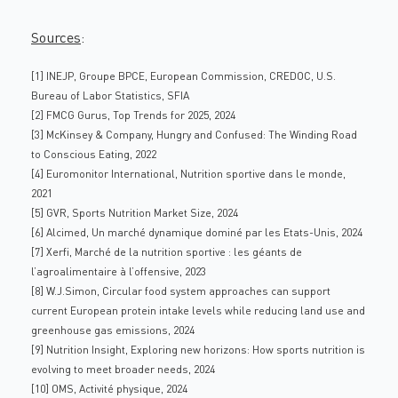
Sources
:
[1] INEJP, Groupe BPCE, European Commission, CREDOC, U.S.
Bureau of Labor Statistics, SFIA
[2] FMCG Gurus, Top Trends for 2025, 2024
[3] McKinsey & Company, Hungry and Confused: The Winding Road
to Conscious Eating, 2022
[4] Euromonitor International, Nutrition sportive dans le monde,
2021
[5] GVR, Sports Nutrition Market Size, 2024
[6] Alcimed, Un marché dynamique dominé par les Etats-Unis, 2024
[7] Xerfi, Marché de la nutrition sportive : les géants de
l’agroalimentaire à l’offensive, 2023
[8] W.J.Simon, Circular food system approaches can support
current European protein intake levels while reducing land use and
greenhouse gas emissions, 2024
[9] Nutrition Insight, Exploring new horizons: How sports nutrition is
evolving to meet broader needs, 2024
[10] OMS, Activité physique, 2024