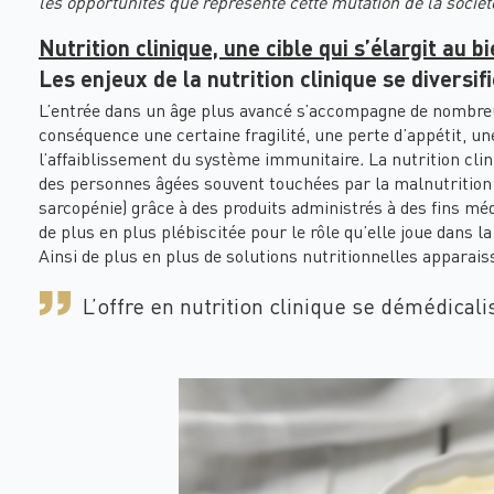
les opportunités que représente cette mutation de la société
Nutrition clinique, une cible qui s’élargit au bi
Les enjeux de la nutrition clinique se diversifi
L’entrée dans un âge plus avancé s’accompagne de nombreu
conséquence une certaine fragilité, une perte d’appétit, u
l’affaiblissement du système immunitaire
.
La nutrition cli
des personnes âgées souvent touchées par la malnutrition e
sarcopénie) grâce à des produits administrés à des fins mé
de plus en plus plébiscitée pour le rôle qu’elle joue dans l
Ainsi de plus en plus de solutions nutritionnelles apparais
L’offre en nutrition clinique se démédicali