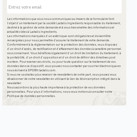
Les informations que vous nous communiquez au travers de ce formulaire font
l’objet d’un traitement par la société Lactalis Ingredients responsable du traitement,
destiné à la gestion de votre demande et à vous transmettre des informations et
actualités liées à Lactalis Ingredients.
Les informations marquées d’un astérisque sont obligatoires et doivent être
renseignées pour nous permettre d’assurer le traitement de votre demande.
Conformément à la réglementation sur la protection des données, vous disposez
d’un droit d’accès, de rectification et d’effacement des données à caractère personnel
vous concernant. Vous bénéficiez également d’un droit de limitation du traitement, à
la portabilité, d’un droit d’opposition et d’un droit de définir des directives post
mortem. Pour exercer ces droits, ou pour toute question sur le traitement de vos
données dans ce dispositif, vous pouvez nous contacter par courrier électronique en
nous écrivant à
DPO@fr.lactalis.com
.
Si vous ne souhaitez plus recevoir de newsletters de notre part, vous pouvez vous
désabonner de notre newsletter en utilisant le lien de désinscription intégré dans la
newsletter.
Nous accordons la plus haute importance à la protection de vos données
personnelles. Pour plus d’informations, nous vous invitons à consulter notre
Politique de données personnelles
.