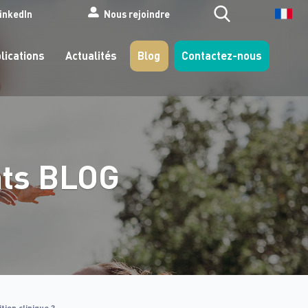
Search
inkedIn
Nous rejoindre
lications
Actualités
Blog
Contactez-nous
nts
BLOG
ion clinique ?