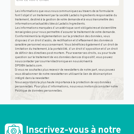
Les informations que vous nous communiquez au travers de ce formulaire
font l’objet d’un traitement par la société Lactalis Ingredients responsable du
traitement, destiné à la gestion de votre demande et à vous transmettre des
informations et actualités liées à Lactalis Ingredients.
Les informations marquées d’un astérisque sont obligatoires et doivent être
renseignées pour nous permettre d’assurer le traitement de votre demande.
Conformément à la réglementation sur la protection des données, vous
disposez d’un droit d’accès, de rectification et d’effacement des données à
caractère personnel vous concernant. Vous bénéficiez également d’un droit de
limitation du traitement, à la portabilité, d’un droit d’opposition et d’un droit
de définir des directives post mortem. Pour exercer ces droits, ou pour toute
question sur le traitement de vos données dans ce dispositif, vous pouvez
nous contacter par courrier électronique en nous écrivant à
DPO@fr.lactalis.com
.
Si vous ne souhaitez plus recevoir de newsletters de notre part, vous pouvez
vous désabonner de notre newsletter en utilisant le lien de désinscription
intégré dans la newsletter.
Nous accordons la plus haute importance à la protection de vos données
personnelles. Pour plus d’informations, nous vous invitons à consulter notre
Politique de données personnelles
.
Inscrivez-vous à notre