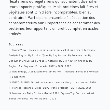
flexitariens
ou végétariens qui souhaitent diversifier
leurs apports protéiques. Mais protéines laitières et
végétales sont loin d’être incompatibles, bien au
contraire ! Participons ensemble à l’éducation des
consommateurs sur l’importance de consommer des
protéines leur apportant un profil complet en acides
aminés.
Sources :
[1]
Grand View Research, Sports Nutrition Market Size, Share & Trends
Analysis Report By Product Type, By Application, By Formulation, By
Consumer Group (Age Group & Activity), By Distribution Channel, By
Region, And Segment Forecasts, 2022 – 2030. 2022.
[2]
Data Bridge, Global Dairy Protein Market – Industry Trends and Forecast
to 2028. 2021
[3]
FMCG GURUS, Global consumers trends in the protein market. 2020.
[4]
Market Research, Global Dairy Protein Market – 2019-2026. 2020
[5]
Newswires, Dairy Protein Market 2021: Explore Top Factors that Will
Boost the Global Market by 2027. 2022